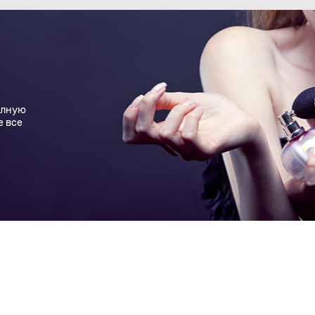
олную
е все