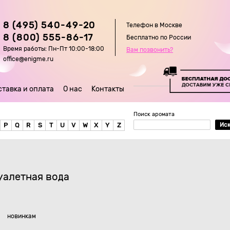
8 (495) 540-49-20
Телефон в Москве
8 (800) 555-86-17
Бесплатно по России
Время работы: Пн-Пт 10:00-18:00
Вам позвонить?
office@enigme.ru
ставка и оплата
О нас
Контакты
Поиск аромата
P
Q
R
S
T
U
V
W
X
Y
Z
Ис
уалетная вода
новинкам