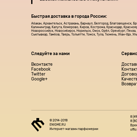
Быстрая доставка в города России:
Абакан, Архангельск, Астрахань, Барнаул, Белгород, Благовещенск, Б
Калининград, Калуга, Кемерово, Киров, Кострома, Краснодар, Красноя
Новороссийск, Новосибирск, Норильск, Омск, Орёл, Оренбург, Пенза, 
Сыктывкар, Тамбов, Тверь, Тольятти, Томск, Тула, Тюмень, Улан-Удэ, У
Следуйте за нами
Серви
Вконтакте
Достав
Facebook
Контак
Twitter
Догово
Google+
Качест
Возвра
8 (4
© 2014-2018
8 (8
ENIGME.RU
Врем
Интернет-магазин парфюмерии
offi