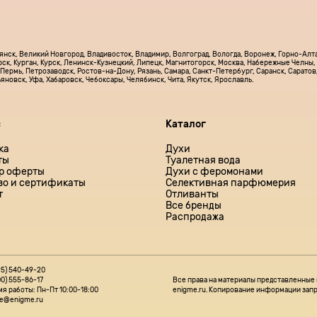
рянск, Великий Новгород, Владивосток, Владимир, Волгоград, Вологда, Воронеж, Горно-Алта
рск, Курган, Курск, Ленинск-Кузнецкий, Липецк, Магнитогорск, Москва, Набережные Челны
Пермь, Петрозаводск, Ростов-на-Дону, Рязань, Самара, Санкт-Петербург, Саранск, Саратов,
льяновск, Уфа, Хабаровск, Чебоксары, Челябинск, Чита, Якутск, Ярославль.
с
Каталог
ка
Духи
ты
Туалетная вода
р оферты
Духи с феромонами
во и сертификаты
Селективная парфюмерия
т
Отливанты
Все бренды
Распродажа
95) 540-49-20
00) 555-86-17
Все права на материалы представленные 
я работы: Пн-Пт 10:00-18:00
enigme.ru. Копирование информации запр
ce@enigme.ru