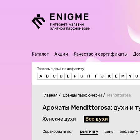
ENIGME
Интернет-магазин
элитной парфюмерии
Каталог
Акции
Качество и сертификаты
До
Торговые дома по алфавиту
A
B
C
D
E
F
G
H
I
J
K
L
M
N
O
Главная
Бренды парфюмерии
Mendittorosa
Ароматы
Mendittorosa:
духи и т
Женские духи
Все духи
Сортировать по:
рейтингу
цене
алфавиту