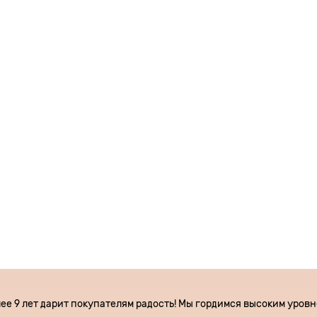
лее 9 лет дарит покупателям радость! Мы гордимся высоким уров