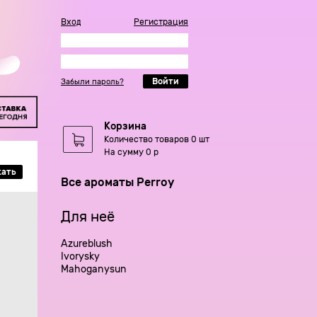
Вход
Регистрация
Войти
Забыли пароль?
Корзина
Количество товаров 0 шт
На сумму 0 р
кать
Все ароматы Perroy
Для неё
Azureblush
Ivorysky
Mahoganysun