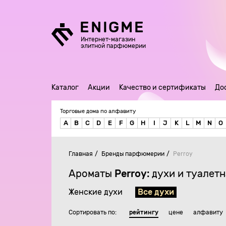
ENIGME
Интернет-магазин
элитной парфюмерии
Каталог
Акции
Качество и сертификаты
До
Торговые дома по алфавиту
A
B
C
D
E
F
G
H
I
J
K
L
M
N
O
Главная
Бренды парфюмерии
Perroy
Ароматы
Perroy:
духи и туалетн
Женские духи
Все духи
Сортировать по:
рейтингу
цене
алфавиту