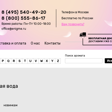
8 (495) 540-49-20
Телефон в Москве
8 (800) 555-86-17
Бесплатно по России
Время работы: Пн-Пт 10:00-18:00
Вам позвонить?
office@enigme.ru
ставка и оплата
О нас
Контакты
Поиск аромата
P
Q
R
S
T
U
V
W
X
Y
Z
Ис
ая вода
новинкам