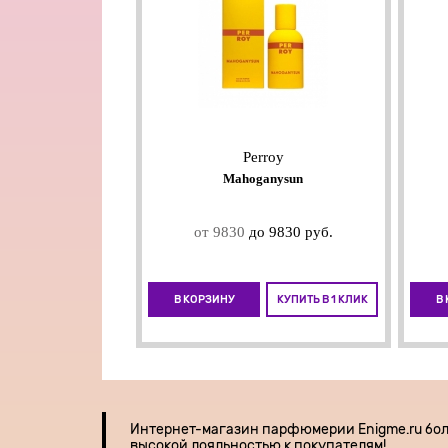
Perroy
Mahoganysun
от 9830
до 9830 руб.
В КОРЗИНУ
КУПИТЬ В 1 КЛИК
В
Интернет-магазин парфюмерии
Enigme.ru бо
высокой лояльностью к покупателям!