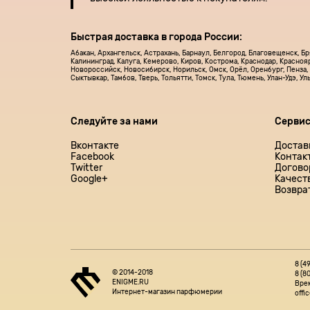
Быстрая доставка в города России:
Абакан, Архангельск, Астрахань, Барнаул, Белгород, Благовещенск, Б
Калининград, Калуга, Кемерово, Киров, Кострома, Краснодар, Красноя
Новороссийск, Новосибирск, Норильск, Омск, Орёл, Оренбург, Пенза, 
Сыктывкар, Тамбов, Тверь, Тольятти, Томск, Тула, Тюмень, Улан-Удэ, У
Следуйте за нами
Серви
Вконтакте
Достав
Facebook
Контак
Twitter
Догово
Google+
Качест
Возвра
8 (4
© 2014-2018
8 (8
ENIGME.RU
Врем
Интернет-магазин парфюмерии
offi