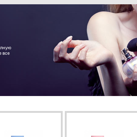
олную
е все