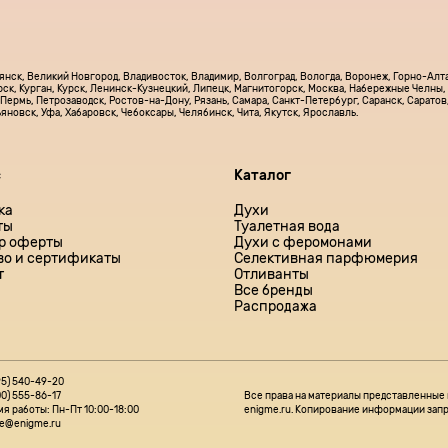
рянск, Великий Новгород, Владивосток, Владимир, Волгоград, Вологда, Воронеж, Горно-Алта
рск, Курган, Курск, Ленинск-Кузнецкий, Липецк, Магнитогорск, Москва, Набережные Челны
Пермь, Петрозаводск, Ростов-на-Дону, Рязань, Самара, Санкт-Петербург, Саранск, Саратов,
льяновск, Уфа, Хабаровск, Чебоксары, Челябинск, Чита, Якутск, Ярославль.
с
Каталог
ка
Духи
ты
Туалетная вода
р оферты
Духи с феромонами
во и сертификаты
Селективная парфюмерия
т
Отливанты
Все бренды
Распродажа
95) 540-49-20
00) 555-86-17
Все права на материалы представленные 
я работы: Пн-Пт 10:00-18:00
enigme.ru. Копирование информации запр
ce@enigme.ru