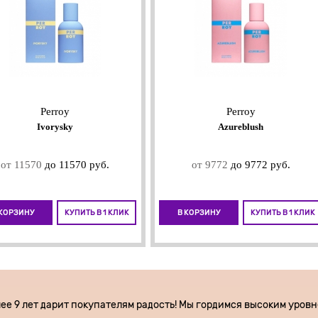
Perroy
Perroy
Ivorysky
Azureblush
от 11570
до 11570 руб.
от 9772
до 9772 руб.
 КОРЗИНУ
КУПИТЬ В 1 КЛИК
В КОРЗИНУ
КУПИТЬ В 1 КЛИК
лее 9 лет дарит покупателям радость! Мы гордимся высоким уров