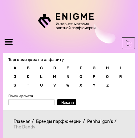
ENIGME
Интернет-магазин
элитной парфюмерии
Торговые дома по алфавиту
A
B
C
D
E
F
G
H
I
J
K
L
M
N
O
P
Q
R
S
T
U
V
W
X
Y
Z
Поиск аромата
Искать
Главная
Бренды парфюмерии
Penhaligon's
The Dandy