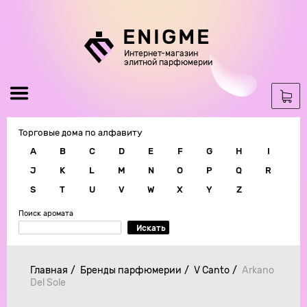
ENIGME
Интернет-магазин
элитной парфюмерии
Торговые дома по алфавиту
A
B
C
D
E
F
G
H
I
J
K
L
M
N
O
P
Q
R
S
T
U
V
W
X
Y
Z
Поиск аромата
Искать
Главная
Бренды парфюмерии
V Canto
Arkano
Del Sole