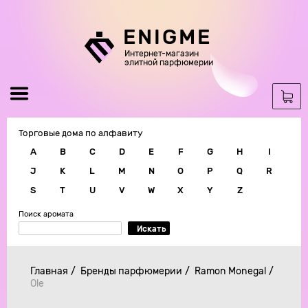
ENIGME
Интернет-магазин
элитной парфюмерии
Торговые дома по алфавиту
A
B
C
D
E
F
G
H
I
J
K
L
M
N
O
P
Q
R
S
T
U
V
W
X
Y
Z
Поиск аромата
Искать
Главная
Бренды парфюмерии
Ramon Monegal
Ole